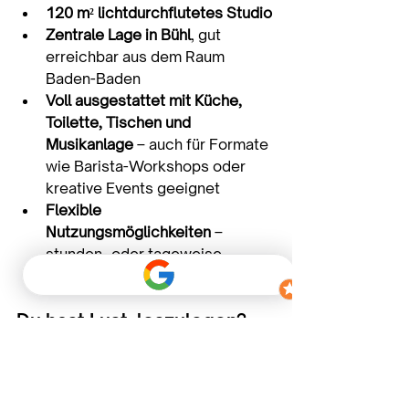
120 m² lichtdurchflutetes Studio
Zentrale Lage in Bühl
, gut 
erreichbar aus dem Raum 
Baden-Baden
Voll ausgestattet mit Küche, 
Toilette, Tischen und 
Musikanlage
 – auch für Formate 
wie Barista-Workshops oder 
kreative Events geeignet
Flexible 
Nutzungsmöglichkeiten
 – 
stunden- oder tageweise 
buchbar
Du hast Lust, loszulegen?
Dann melde dich gern bei uns: 
hello@sophiegernsbeck.com