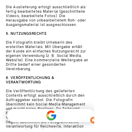
Die Auslieferung erfolgt ausschließlich als
fertig bearbeitetes Material (geschnittene
Videos, bearbeitete Fotos). Die
Herausgabe von unbearbeitetem Roh- oder
Ausgangsmaterial ist ausgeschlossen.
5. NUTZUNGSRECHTE
Die Fotografin bleibt Urheberin des
erstellten Materials. Mit Übergabe erhält
der Kunde ein einfaches Nutzungsrecht zur
eigenen Verwendung (z. B. Social Media,
Website). Eine kommerzielle Weitergabe an
Dritte bedarf einer gesonderten
Vereinbarung.
6. VERÖFFENTLICHUNG &
VERANTWORTUNG
Die Veröffentlichung des gelieferten
Contents erfolgt ausschließlich durch den
Auftraggeber selbst. Die Fotografin
übernimmt kein Social-Media-Management
und macht keine Postings. Da Zeitpunkt,
Frequenz und Gestaltung der
Veröffentlichung allein beim Auftraggeber
liegen, übernimmt die Fotografin keine
Verantwortung für Reichweite, Interaktion
oder sonstigen Veröffentlichungserfolg.